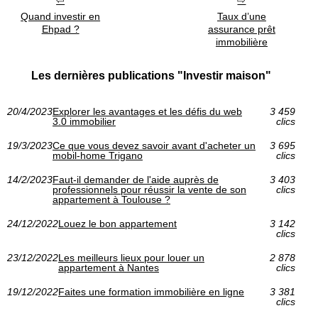
Quand investir en
Taux d’une
Ehpad ?
assurance prêt
immobilière
Les dernières publications "Investir maison"
20/4/2023
Explorer les avantages et les défis du web
3 459
3.0 immobilier
clics
19/3/2023
Ce que vous devez savoir avant d'acheter un
3 695
mobil-home Trigano
clics
14/2/2023
Faut-il demander de l'aide auprès de
3 403
professionnels pour réussir la vente de son
clics
appartement à Toulouse ?
24/12/2022
Louez le bon appartement
3 142
clics
23/12/2022
Les meilleurs lieux pour louer un
2 878
appartement à Nantes
clics
19/12/2022
Faites une formation immobilière en ligne
3 381
clics