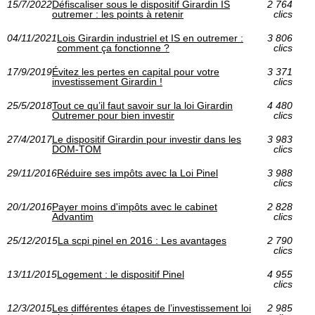
15/7/2022
Défiscaliser sous le dispositif Girardin IS
2 764
outremer : les points à retenir
clics
04/11/2021
Lois Girardin industriel et IS en outremer :
3 806
comment ça fonctionne ?
clics
17/9/2019
Évitez les pertes en capital pour votre
3 371
investissement Girardin !
clics
25/5/2018
Tout ce qu’il faut savoir sur la loi Girardin
4 480
Outremer pour bien investir
clics
27/4/2017
Le dispositif Girardin pour investir dans les
3 983
DOM-TOM
clics
29/11/2016
Réduire ses impôts avec la Loi Pinel
3 988
clics
20/1/2016
Payer moins d'impôts avec le cabinet
2 828
Advantim
clics
25/12/2015
La scpi pinel en 2016 : Les avantages
2 790
clics
13/11/2015
Logement : le dispositif Pinel
4 955
clics
12/3/2015
Les différentes étapes de l’investissement loi
2 985