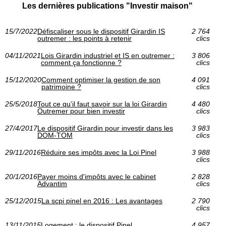
Les dernières publications "Investir maison"
15/7/2022
Défiscaliser sous le dispositif Girardin IS
2 764
outremer : les points à retenir
clics
04/11/2021
Lois Girardin industriel et IS en outremer :
3 806
comment ça fonctionne ?
clics
15/12/2020
Comment optimiser la gestion de son
4 091
patrimoine ?
clics
25/5/2018
Tout ce qu’il faut savoir sur la loi Girardin
4 480
Outremer pour bien investir
clics
27/4/2017
Le dispositif Girardin pour investir dans les
3 983
DOM-TOM
clics
29/11/2016
Réduire ses impôts avec la Loi Pinel
3 988
clics
20/1/2016
Payer moins d'impôts avec le cabinet
2 828
Advantim
clics
25/12/2015
La scpi pinel en 2016 : Les avantages
2 790
clics
13/11/2015
Logement : le dispositif Pinel
4 957