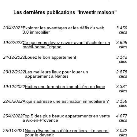
Les dernières publications "Investir maison"
20/4/2023
Explorer les avantages et les défis du web
3 459
3.0 immobilier
clics
19/3/2023
Ce que vous devez savoir avant d'acheter un
3 695
mobil-home Trigano
clics
24/12/2022
Louez le bon appartement
3 142
clics
23/12/2022
Les meilleurs lieux pour louer un
2 878
appartement à Nantes
clics
19/12/2022
Faites une formation immobilière en ligne
3 381
clics
22/5/2022
A qui s'adresse une estimation immobilière ?
3 156
clics
25/4/2022
Top 5 des plus beaux appartements en vente
4 677
à Aix-en-Provence
clics
25/11/2021
Nous rêvons tous d'être rentiers : Le secret
3 042
pour le devenir
clics