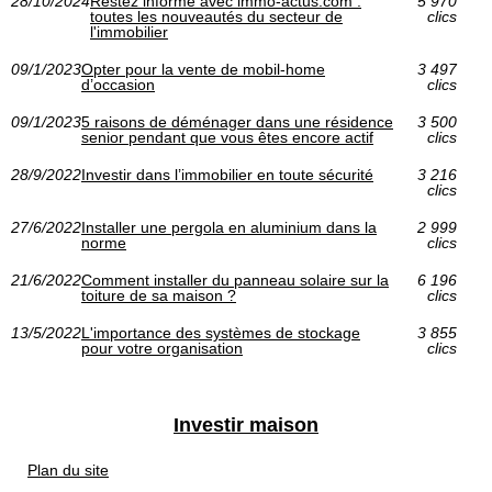
28/10/2024
Restez informé avec immo-actus.com :
5 970
toutes les nouveautés du secteur de
clics
l'immobilier
09/1/2023
Opter pour la vente de mobil-home
3 497
d’occasion
clics
09/1/2023
5 raisons de déménager dans une résidence
3 500
senior pendant que vous êtes encore actif
clics
28/9/2022
Investir dans l’immobilier en toute sécurité
3 216
clics
27/6/2022
Installer une pergola en aluminium dans la
2 999
norme
clics
21/6/2022
Comment installer du panneau solaire sur la
6 196
toiture de sa maison ?
clics
13/5/2022
L'importance des systèmes de stockage
3 855
pour votre organisation
clics
Investir maison
Plan du site