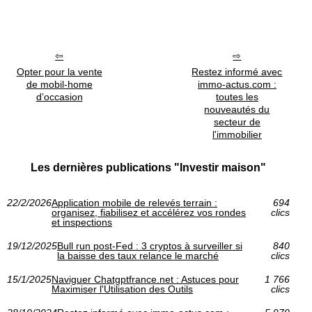
Opter pour la vente
Restez informé avec
de mobil-home
immo-actus.com :
d’occasion
toutes les
nouveautés du
secteur de
l'immobilier
Les dernières publications "Investir maison"
22/2/2026
Application mobile de relevés terrain :
694
organisez, fiabilisez et accélérez vos rondes
clics
et inspections
19/12/2025
Bull run post-Fed : 3 cryptos à surveiller si
840
la baisse des taux relance le marché
clics
15/1/2025
Naviguer Chatgptfrance.net : Astuces pour
1 766
Maximiser l'Utilisation des Outils
clics