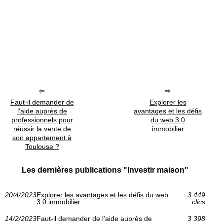
Faut-il demander de
Explorer les
l'aide auprès de
avantages et les défis
professionnels pour
du web 3.0
réussir la vente de
immobilier
son appartement à
Toulouse ?
Les dernières publications "Investir maison"
20/4/2023
Explorer les avantages et les défis du web
3 449
3.0 immobilier
clics
14/2/2023
Faut-il demander de l'aide auprès de
3 398