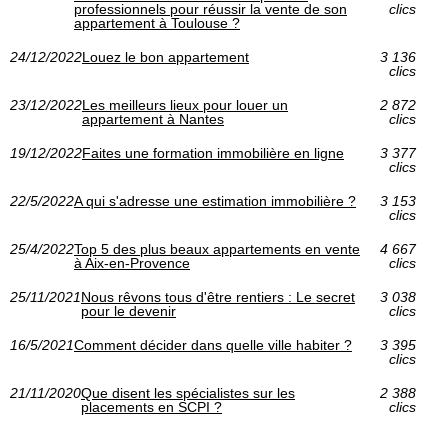
professionnels pour réussir la vente de son
clics
appartement à Toulouse ?
24/12/2022
Louez le bon appartement
3 136
clics
23/12/2022
Les meilleurs lieux pour louer un
2 872
appartement à Nantes
clics
19/12/2022
Faites une formation immobilière en ligne
3 377
clics
22/5/2022
A qui s'adresse une estimation immobilière ?
3 153
clics
25/4/2022
Top 5 des plus beaux appartements en vente
4 667
à Aix-en-Provence
clics
25/11/2021
Nous rêvons tous d'être rentiers : Le secret
3 038
pour le devenir
clics
16/5/2021
Comment décider dans quelle ville habiter ?
3 395
clics
21/11/2020
Que disent les spécialistes sur les
2 388
placements en SCPI ?
clics