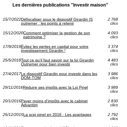
Les dernières publications "Investir maison"
15/7/2022
Défiscaliser sous le dispositif Girardin IS
2 768
outremer : les points à retenir
clics
15/12/2020
Comment optimiser la gestion de son
4 093
patrimoine ?
clics
17/9/2019
Évitez les pertes en capital pour votre
3 374
investissement Girardin !
clics
25/5/2018
Tout ce qu’il faut savoir sur la loi Girardin
4 483
Outremer pour bien investir
clics
27/4/2017
Le dispositif Girardin pour investir dans les
3 986
DOM-TOM
clics
29/11/2016
Réduire ses impôts avec la Loi Pinel
3 989
clics
20/1/2016
Payer moins d'impôts avec le cabinet
2 830
Advantim
clics
25/12/2015
La scpi pinel en 2016 : Les avantages
2 792
clics