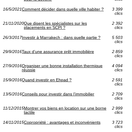
16/5/2021
Comment décider dans quelle ville habiter ?
3 399
clics
21/11/2020
Que disent les spécialistes sur les
2 392
placements en SCPI ?
clics
26/3/2017
Investir à Marrakech : dans quelle partie ?
5 503
clics
29/9/2016
Taux d’une assurance prêt immobilière
2 859
clics
27/9/2016
Organiser une bonne installation thermique
4 094
réussie
clics
15/9/2016
Quand investir en Ehpad ?
2 591
clics
13/5/2016
Conseils pour investir dans l’immobilier
2 709
clics
11/12/2015
Montrer vos biens en location sur une borne
2 999
tactile
clics
14/11/2015
Copropriété : avantages et inconvénients
3 723
clics