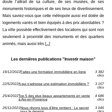
doute l’attrait de sa culture, de ses musées, de ses
monuments historiques et de ses lieux de divertissement.
Mais saviez-vous que cette métropole aussi est dotée de
logements variés et bien équipés à des prix abordables ?
La ville possède effectivement des locations qui sont non
seulement à proximité des monuments et des quartiers
animés, mais aussi très [
...
]
Les dernières publications "Investir maison"
19/12/2022
Faites une formation immobilière en ligne
3 382
clics
22/5/2022
A qui s'adresse une estimation immobilière ?
3 157
clics
25/4/2022
Top 5 des plus beaux appartements en vente
4 686
à Aix-en-Provence
clics
25/11/2021
Nous rêvons tous d'être rentiers : Le secret
3 045
pour le devenir
clics