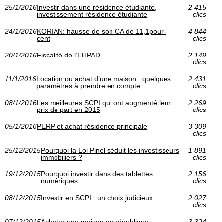
25/1/2016
Investir dans une résidence étudiante,
2 415
investissement résidence étudiante
clics
24/1/2016
KORIAN: hausse de son CA de 11,1pour-
4 844
cent
clics
20/1/2016
Fiscalité de l’EHPAD
2 149
clics
11/1/2016
Location ou achat d’une maison : quelques
2 431
paramètres à prendre en compte
clics
08/1/2016
Les meilleures SCPI qui ont augmenté leur
2 269
prix de part en 2015
clics
05/1/2016
PERP et achat résidence principale
3 309
clics
25/12/2015
Pourquoi la Loi Pinel séduit les investisseurs
1 891
immobiliers ?
clics
19/12/2015
Pourquoi investir dans des tablettes
2 156
numériques
clics
08/12/2015
Investir en SCPI : un choix judicieux
2 027
clics
07/12/2015
Acheter une maison en république
3 324