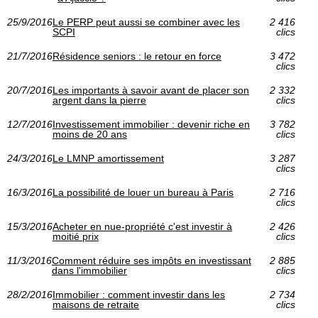
25/9/2016
Le PERP peut aussi se combiner avec les
2 416
SCPI
clics
21/7/2016
Résidence seniors : le retour en force
3 472
clics
20/7/2016
Les importants à savoir avant de placer son
2 332
argent dans la pierre
clics
12/7/2016
Investissement immobilier : devenir riche en
3 782
moins de 20 ans
clics
24/3/2016
Le LMNP amortissement
3 287
clics
16/3/2016
La possibilité de louer un bureau à Paris
2 716
clics
15/3/2016
Acheter en nue-propriété c'est investir à
2 426
moitié prix
clics
11/3/2016
Comment réduire ses impôts en investissant
2 885
dans l'immobilier
clics
28/2/2016
Immobilier : comment investir dans les
2 734
maisons de retraite
clics