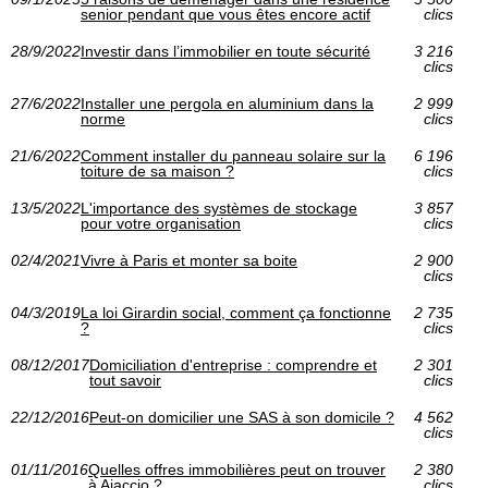
senior pendant que vous êtes encore actif
clics
28/9/2022
Investir dans l’immobilier en toute sécurité
3 216
clics
27/6/2022
Installer une pergola en aluminium dans la
2 999
norme
clics
21/6/2022
Comment installer du panneau solaire sur la
6 196
toiture de sa maison ?
clics
13/5/2022
L'importance des systèmes de stockage
3 857
pour votre organisation
clics
02/4/2021
Vivre à Paris et monter sa boite
2 900
clics
04/3/2019
La loi Girardin social, comment ça fonctionne
2 735
?
clics
08/12/2017
Domiciliation d'entreprise : comprendre et
2 301
tout savoir
clics
22/12/2016
Peut-on domicilier une SAS à son domicile ?
4 562
clics
01/11/2016
Quelles offres immobilières peut on trouver
2 380
à Ajaccio ?
clics