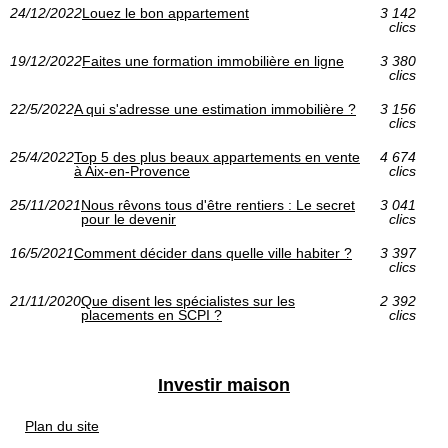
24/12/2022
Louez le bon appartement
3 142
clics
19/12/2022
Faites une formation immobilière en ligne
3 380
clics
22/5/2022
A qui s'adresse une estimation immobilière ?
3 156
clics
25/4/2022
Top 5 des plus beaux appartements en vente
4 674
à Aix-en-Provence
clics
25/11/2021
Nous rêvons tous d'être rentiers : Le secret
3 041
pour le devenir
clics
16/5/2021
Comment décider dans quelle ville habiter ?
3 397
clics
21/11/2020
Que disent les spécialistes sur les
2 392
placements en SCPI ?
clics
Investir maison
Plan du site